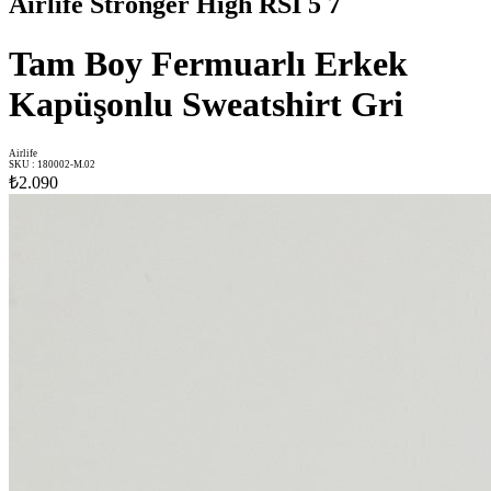
Airlife Stronger High RSI 5 7
Tam Boy Fermuarlı Erkek
Kapüşonlu Sweatshirt Gri
Airlife
SKU
:
180002-M.02
₺2.090