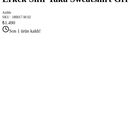
Airlife
SKU
:
180017-M.02
₺1.490
Son 1 ürün kaldı!