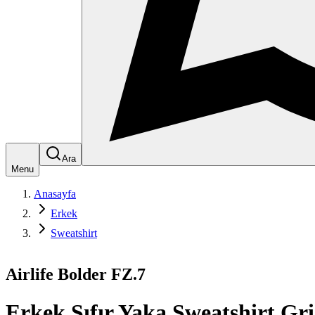
Ara
Menu
Anasayfa
Erkek
Sweatshirt
Airlife Bolder FZ.7
Erkek Sıfır Yaka Sweatshirt Gri