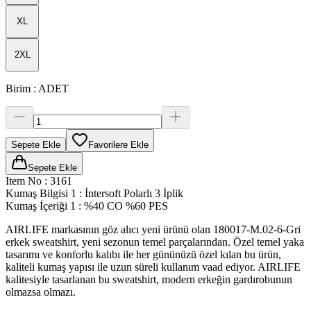
XL
2XL
Birim
:
ADET
Sepete Ekle
Favorilere Ekle
Sepete Ekle
Item No
:
3161
Kumaş Bilgisi 1
:
İntersoft Polarlı 3 İplik
Kumaş İçeriği 1
:
%40 CO %60 PES
AIRLIFE markasının göz alıcı yeni ürünü olan 180017-M.02-6-Gri
erkek sweatshirt, yeni sezonun temel parçalarından. Özel temel yaka
tasarımı ve konforlu kalıbı ile her gününüzü özel kılan bu ürün,
kaliteli kumaş yapısı ile uzun süreli kullanım vaad ediyor. AIRLIFE
kalitesiyle tasarlanan bu sweatshirt, modern erkeğin gardırobunun
olmazsa olmazı.