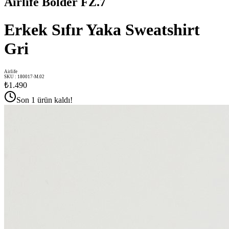
Airlife Bolder FZ.7
Erkek Sıfır Yaka Sweatshirt
Gri
Airlife
SKU
:
180017-M.02
₺1.490
Son 1 ürün kaldı!