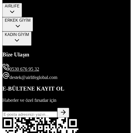
AIRLIFE
ERKEK GİYİM
KADIN GİYİM
Bize Ulaşın
0530 676 95 32
destek@airlifeglobal.com
E-BÜLTENE KAYIT OL
Haberler ve özel fırsatlar için