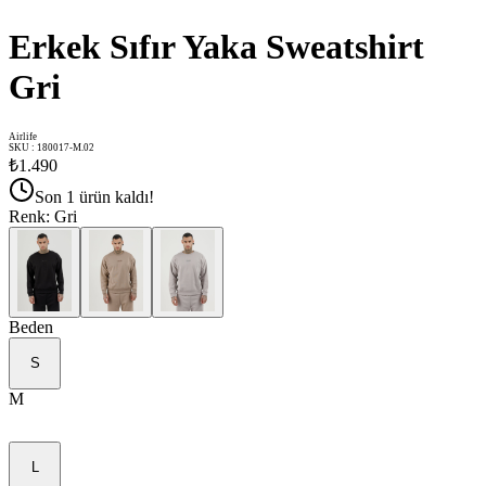
Erkek Sıfır Yaka Sweatshirt
Gri
Airlife
SKU
:
180017-M.02
₺1.490
Son 1 ürün kaldı!
Renk
:
Gri
Beden
S
M
L