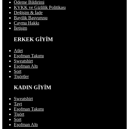
Ödeme Bildirimi
KVKK ve Gizlilik Politikası
Değişim & İade
Bayilik Başvurusu
Cayma Hakkı
İletişim
ERKEK GİYİM
Atlet
Eşofman Takımı
Sweatshirt
Eşofman Altı
Şort
Tişörtler
KADIN GİYİM
Sweatshirt
Tayt
Eşofman Takımı
Tişört
Şort
Eşofman Altı