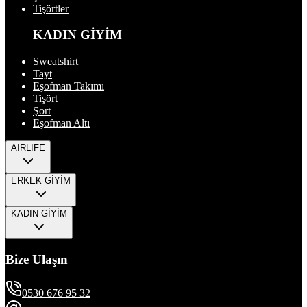
Tişörtler
KADIN GİYİM
Sweatshirt
Tayt
Eşofman Takımı
Tişört
Şort
Eşofman Altı
AIRLIFE
ERKEK GİYİM
KADIN GİYİM
Bize Ulaşın
0530 676 95 32