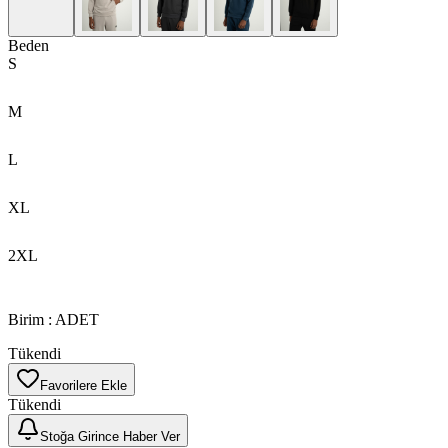
Beden
S
M
L
XL
2XL
Birim
:
ADET
Tükendi
Favorilere Ekle
Tükendi
Stoğa Girince Haber Ver