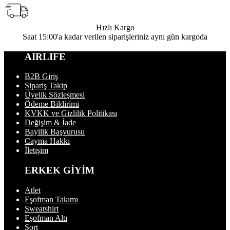
Hızlı Kargo
Saat 15:00'a kadar verilen siparişleriniz aynı gün kargoda
AIRLIFE
B2B Giriş
Sipariş Takip
Üyelik Sözleşmesi
Ödeme Bildirimi
KVKK ve Gizlilik Politikası
Değişim & İade
Bayilik Başvurusu
Cayma Hakkı
İletişim
ERKEK GİYİM
Atlet
Eşofman Takımı
Sweatshirt
Eşofman Altı
Şort