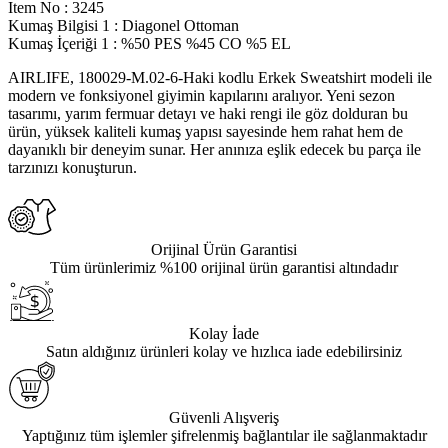
Item No
:
3245
Kumaş Bilgisi 1
:
Diagonel Ottoman
Kumaş İçeriği 1
:
%50 PES %45 CO %5 EL
AIRLIFE, 180029-M.02-6-Haki kodlu Erkek Sweatshirt modeli ile
modern ve fonksiyonel giyimin kapılarını aralıyor. Yeni sezon
tasarımı, yarım fermuar detayı ve haki rengi ile göz dolduran bu
ürün, yüksek kaliteli kumaş yapısı sayesinde hem rahat hem de
dayanıklı bir deneyim sunar. Her anınıza eşlik edecek bu parça ile
tarzınızı konuşturun.
Orijinal Ürün Garantisi
Tüm ürünlerimiz %100 orijinal ürün garantisi altındadır
Kolay İade
Satın aldığınız ürünleri kolay ve hızlıca iade edebilirsiniz
Güvenli Alışveriş
Yaptığınız tüm işlemler şifrelenmiş bağlantılar ile sağlanmaktadır