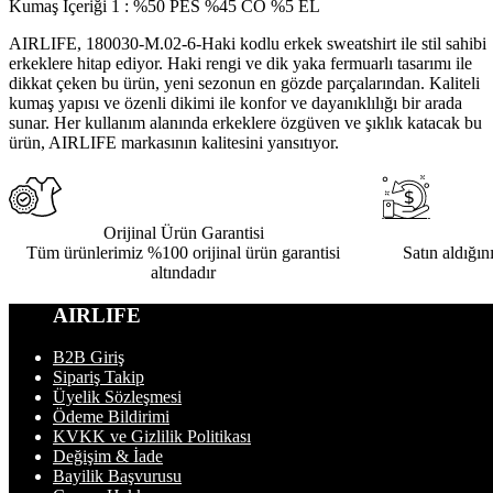
Kumaş İçeriği 1
:
%50 PES %45 CO %5 EL
AIRLIFE, 180030-M.02-6-Haki kodlu erkek sweatshirt ile stil sahibi
erkeklere hitap ediyor. Haki rengi ve dik yaka fermuarlı tasarımı ile
dikkat çeken bu ürün, yeni sezonun en gözde parçalarından. Kaliteli
kumaş yapısı ve özenli dikimi ile konfor ve dayanıklılığı bir arada
sunar. Her kullanım alanında erkeklere özgüven ve şıklık katacak bu
ürün, AIRLIFE markasının kalitesini yansıtıyor.
Orijinal Ürün Garantisi
Tüm ürünlerimiz %100 orijinal ürün garantisi
Satın aldığın
altındadır
AIRLIFE
B2B Giriş
Sipariş Takip
Üyelik Sözleşmesi
Ödeme Bildirimi
KVKK ve Gizlilik Politikası
Değişim & İade
Bayilik Başvurusu