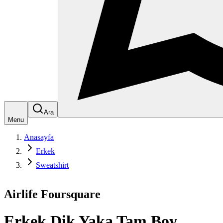
Ara
Menu
Anasayfa
Erkek
Sweatshirt
Airlife Foursquare
Erkek Dik Yaka Tam Boy