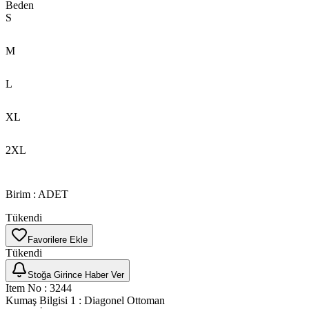
Beden
S
M
L
XL
2XL
Birim
:
ADET
Tükendi
Favorilere Ekle
Tükendi
Stoğa Girince Haber Ver
Item No
:
3244
Kumaş Bilgisi 1
:
Diagonel Ottoman