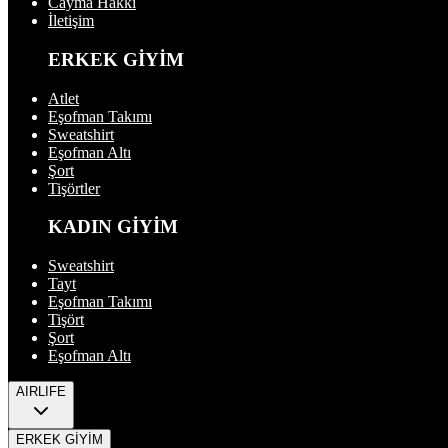
Cayma Hakkı
İletişim
ERKEK GİYİM
Atlet
Eşofman Takımı
Sweatshirt
Eşofman Altı
Şort
Tişörtler
KADIN GİYİM
Sweatshirt
Tayt
Eşofman Takımı
Tişört
Şort
Eşofman Altı
AIRLIFE
ERKEK GİYİM