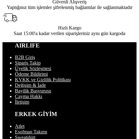
Güvenli Alışveriş
Yaptığınız tüm işlemler şifrelenmiş bağlantılar ile sağlanmaktadır
Hızlı Kargo
Saat 15:00'a kadar verilen siparişleriniz aynı gün kargoda
AIRLIFE
B2B Giriş
Sipariş Takip
Üyelik Sözleşmesi
Ödeme Bildirimi
KVKK ve Gizlilik Politikası
Değişim & İade
Bayilik Başvurusu
Cayma Hakkı
İletişim
ERKEK GİYİM
Atlet
Eşofman Takımı
Sweatshirt