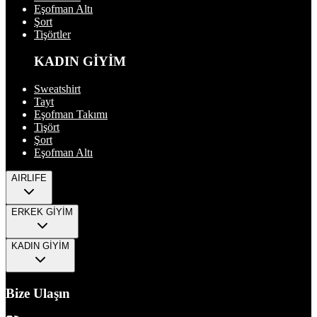
Eşofman Altı
Şort
Tişörtler
KADIN GİYİM
Sweatshirt
Tayt
Eşofman Takımı
Tişört
Şort
Eşofman Altı
AIRLIFE
ERKEK GİYİM
KADIN GİYİM
Bize Ulaşın