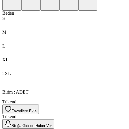
Beden
S
M
L
XL
2XL
Birim
:
ADET
Tükendi
Favorilere Ekle
Tükendi
Stoğa Girince Haber Ver