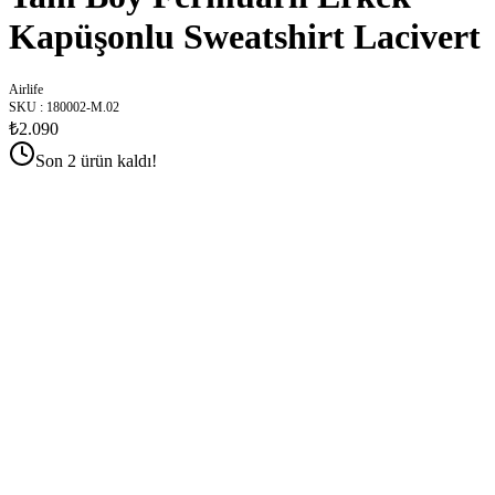
Kapüşonlu Sweatshirt Lacivert
Airlife
SKU
:
180002-M.02
₺2.090
Son 2 ürün kaldı!