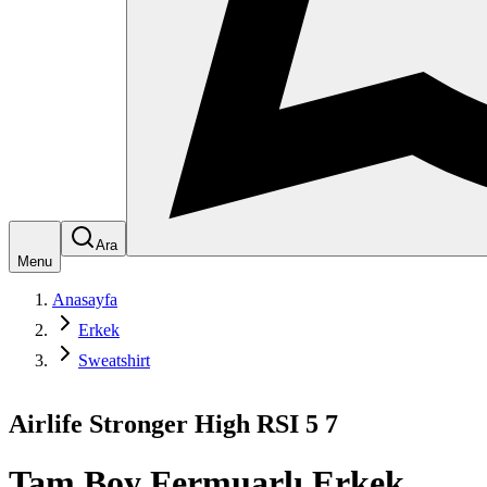
Ara
Menu
Anasayfa
Erkek
Sweatshirt
Airlife Stronger High RSI 5 7
Tam Boy Fermuarlı Erkek