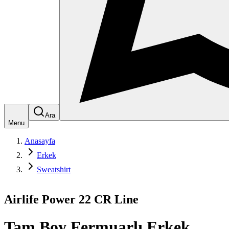
Ara
Menu
Anasayfa
Erkek
Sweatshirt
Airlife Power 22 CR Line
Tam Boy Fermuarlı Erkek