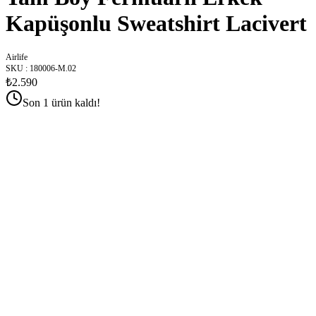
Kapüşonlu Sweatshirt Lacivert
Airlife
SKU
:
180006-M.02
₺2.590
Son 1 ürün kaldı!