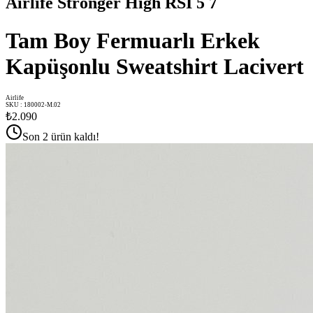
Airlife Stronger High RSI 5 7
Tam Boy Fermuarlı Erkek
Kapüşonlu Sweatshirt Lacivert
Airlife
SKU
:
180002-M.02
₺2.090
Son 2 ürün kaldı!