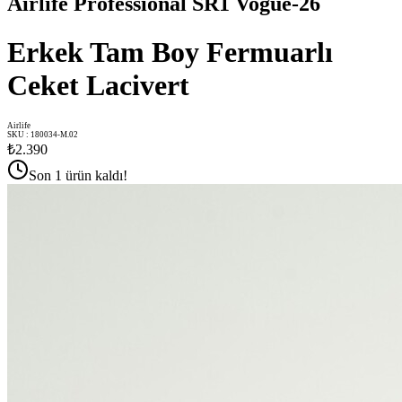
Airlife Professional SR1 Vogue-26
Erkek Tam Boy Fermuarlı
Ceket Lacivert
Airlife
SKU
:
180034-M.02
₺2.390
Son 1 ürün kaldı!