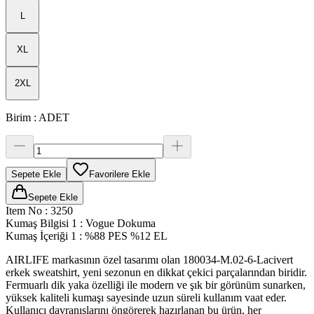
L
XL
2XL
Birim
:
ADET
Sepete Ekle
Favorilere Ekle
Sepete Ekle
Item No
:
3250
Kumaş Bilgisi 1
:
Vogue Dokuma
Kumaş İçeriği 1
:
%88 PES %12 EL
AIRLIFE markasının özel tasarımı olan 180034-M.02-6-Lacivert
erkek sweatshirt, yeni sezonun en dikkat çekici parçalarından biridir.
Fermuarlı dik yaka özelliği ile modern ve şık bir görünüm sunarken,
yüksek kaliteli kumaşı sayesinde uzun süreli kullanım vaat eder.
Kullanıcı davranışlarını öngörerek hazırlanan bu ürün, her