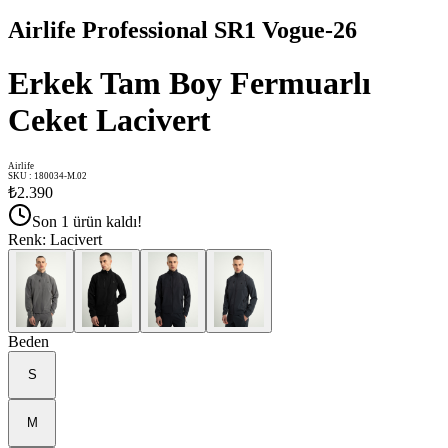
Airlife Professional SR1 Vogue-26
Erkek Tam Boy Fermuarlı
Ceket Lacivert
Airlife
SKU
:
180034-M.02
₺2.390
Son 1 ürün kaldı!
Renk
:
Lacivert
Beden
S
M