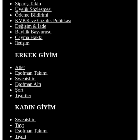
Sipariş Takip
Üyelik Sözleşmesi
Ödeme Bildirimi
KVKK ve Gizlilik Politikası
Değişim & İade
Bayilik Başvurusu
Cayma Hakkı
İletişim
ERKEK GİYİM
Atlet
Eşofman Takımı
Sweatshirt
Eşofman Altı
Şort
Tişörtler
KADIN GİYİM
Sweatshirt
Tayt
Eşofman Takımı
Tişört