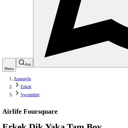
Ara
Menu
Anasayfa
Erkek
Sweatshirt
Airlife Foursquare
Erkek Dik Yaka Tam Boy