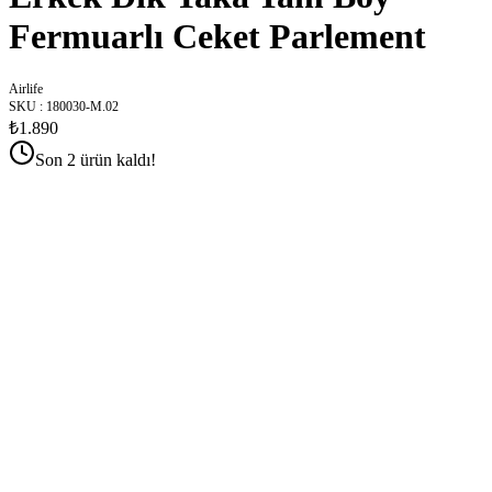
Fermuarlı Ceket Parlement
Airlife
SKU
:
180030-M.02
₺1.890
Son 2 ürün kaldı!