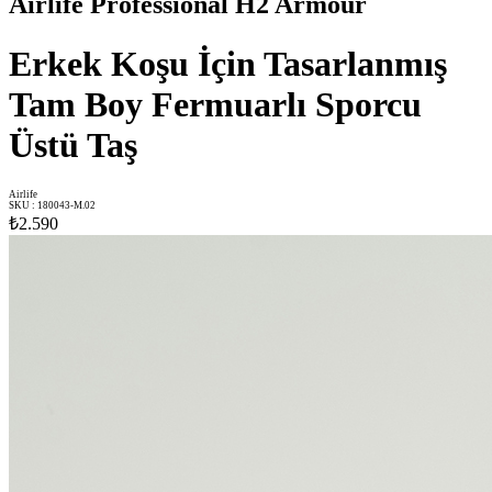
Airlife Professional H2 Armour
Erkek Koşu İçin Tasarlanmış
Tam Boy Fermuarlı Sporcu
Üstü Taş
Airlife
SKU
:
180043-M.02
₺2.590