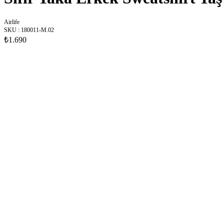
Airlife
SKU
:
180011-M.02
₺1.690