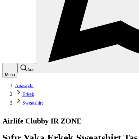
Ara
Menu
Anasayfa
Erkek
Sweatshirt
Airlife Clubby IR ZONE
Sıfır Yaka Erkek Sweatshirt Taş