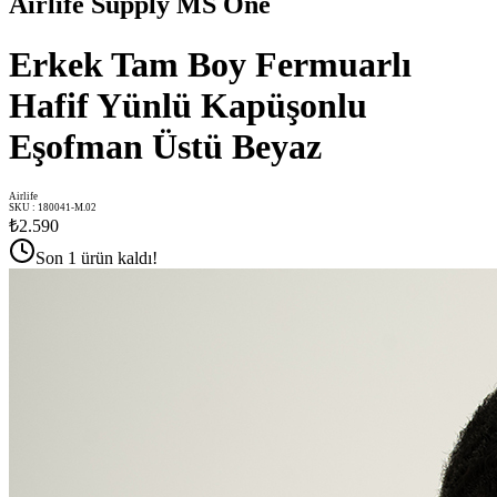
Airlife Supply MS One
Erkek Tam Boy Fermuarlı
Hafif Yünlü Kapüşonlu
Eşofman Üstü Beyaz
Airlife
SKU
:
180041-M.02
₺2.590
Son 1 ürün kaldı!