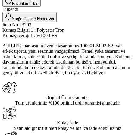
Favorilere Ekle
Tükendi
Stoğa Girince Haber Ver
Item No
:
3203
Kumaş Bilgisi 1
:
Polyester Tron
Kumaş İçeriği 1
:
%100 PES
AIRLIFE markasının özenle tasarlanmış 190001-M.02-6-Siyah
erkek tişörtü, yeni sezonun vazgeçilmezi. Temel yaka tasarımı ve
üstün kumaş kalitesi ile konfor ve şıklığı bir arada sunuyor. Kullanıcı
davranışlarını analiz ederek tasarlanan bu tişört, hem günlük
kullanımda hem de özel günlerde ideal bir tercih. Kullanım alanının
genişliği ve teknik özellikleriyle, bu tişört sizi bekliyor.
Orijinal Ürün Garantisi
Tüm ürünlerimiz %100 orijinal ürün garantisi altındadır
Kolay İade
Satın aldığınız ürünleri kolay ve hızlıca iade edebilirsiniz