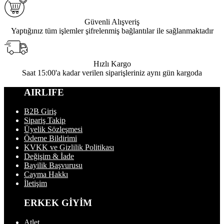
Güvenli Alışveriş
Yaptığınız tüm işlemler şifrelenmiş bağlantılar ile sağlanmaktadır
Hızlı Kargo
Saat 15:00'a kadar verilen siparişleriniz aynı gün kargoda
AIRLIFE
B2B Giriş
Sipariş Takip
Üyelik Sözleşmesi
Ödeme Bildirimi
KVKK ve Gizlilik Politikası
Değişim & İade
Bayilik Başvurusu
Cayma Hakkı
İletişim
ERKEK GİYİM
Atlet