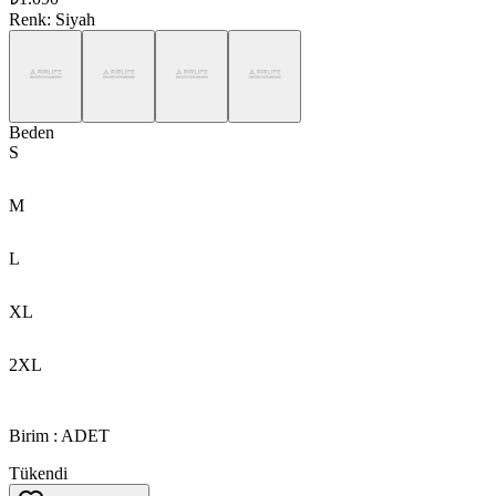
Renk
:
Siyah
Beden
S
M
L
XL
2XL
Birim
:
ADET
Tükendi