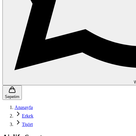
Sepetim
Anasayfa
Erkek
Tişört