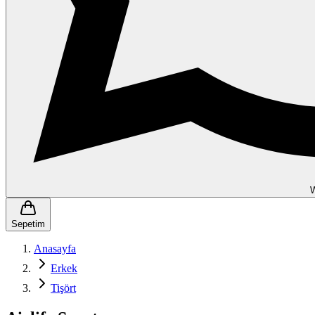
Sepetim
Anasayfa
Erkek
Tişört