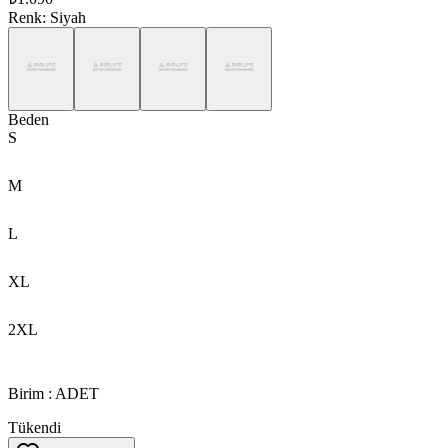
Renk
:
Siyah
Beden
S
M
L
XL
2XL
Birim
:
ADET
Tükendi