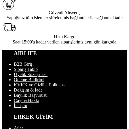
Güvenli Alışveriş
Yaptığınız tüm işlemler şifrelenmiş bağlantılar ile sağlanmaktadır
Hızlı Kargo
Saat 15:00'a kadar verilen siparişleriniz aynı gün kargoda
AIRLIFE
B2B Giriş
Sipariş Takip
Üyelik Sözleşmesi
Ödeme Bildirimi
KVKK ve Gizlilik Politikası
Değişim & İade
Bayilik Başvurusu
Cayma Hakkı
İletişim
ERKEK GİYİM
Atlet