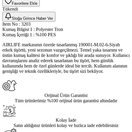
Favorilere Ekle
Tükendi
Stoğa Girince Haber Ver
Item No
:
3203
Kumaş Bilgisi 1
:
Polyester Tron
Kumaş İçeriği 1
:
%100 PES
AIRLIFE markasının özenle tasarlanmış 190001-M.02-6-Siyah
erkek tişörtü, yeni sezonun vazgeçilmezi. Temel yaka tasarımı ve
üstün kumaş kalitesi ile konfor ve şıklığı bir arada sunuyor. Kullanıcı
davranışlarını analiz ederek tasarlanan bu tişört, hem günlük
kullanımda hem de özel günlerde ideal bir tercih. Kullanım alanının
genişliği ve teknik özellikleriyle, bu tişört sizi bekliyor.
Orijinal Ürün Garantisi
Tüm ürünlerimiz %100 orijinal ürün garantisi altındadır
Kolay İade
Satın aldığınız ürünleri kolay ve hızlıca iade edebilirsiniz