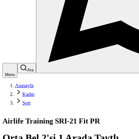
Ara
Menu
Anasayfa
Kadın
Şort
Airlife Training SRI-21 Fit PR
Orta Bel 2'si 1 Arada Taytlı