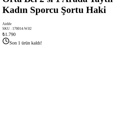
Kadın Sporcu Şortu Haki
Airlife
SKU
:
170014-W.02
₺1.790
Son 1 ürün kaldı!