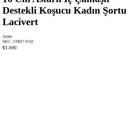
Destekli Koşucu Kadın Şortu
Lacivert
Airlife
SKU
:
170017-W.02
₺1.690