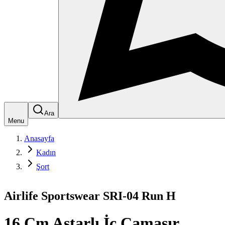
Ara
Menu
Anasayfa
Kadın
Şort
Airlife Sportswear SRI-04 Run H
16 Cm Astarlı İç Çamaşır