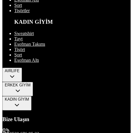
Şort
Tişörtler
KADIN GİYİM
Sweatshirt
Tayt
Eşofman Takımı
Tişört
Şort
Eşofman Altı
AIRLIFE
ERKEK GİYİM
KADIN GİYİM
Bize Ulaşın