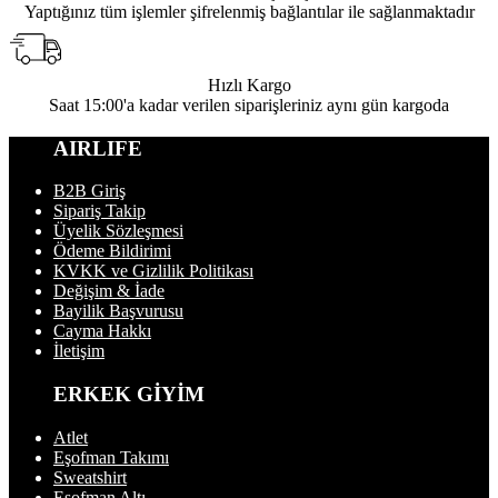
Yaptığınız tüm işlemler şifrelenmiş bağlantılar ile sağlanmaktadır
Hızlı Kargo
Saat 15:00'a kadar verilen siparişleriniz aynı gün kargoda
AIRLIFE
B2B Giriş
Sipariş Takip
Üyelik Sözleşmesi
Ödeme Bildirimi
KVKK ve Gizlilik Politikası
Değişim & İade
Bayilik Başvurusu
Cayma Hakkı
İletişim
ERKEK GİYİM
Atlet
Eşofman Takımı
Sweatshirt
Eşofman Altı