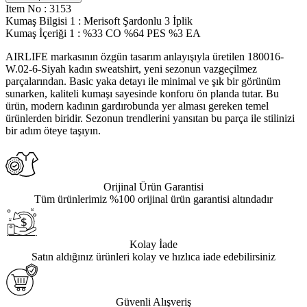
Item No
:
3153
Kumaş Bilgisi 1
:
Merisoft Şardonlu 3 İplik
Kumaş İçeriği 1
:
%33 CO %64 PES %3 EA
AIRLIFE markasının özgün tasarım anlayışıyla üretilen 180016-
W.02-6-Siyah kadın sweatshirt, yeni sezonun vazgeçilmez
parçalarından. Basic yaka detayı ile minimal ve şık bir görünüm
sunarken, kaliteli kumaşı sayesinde konforu ön planda tutar. Bu
ürün, modern kadının gardırobunda yer alması gereken temel
ürünlerden biridir. Sezonun trendlerini yansıtan bu parça ile stilinizi
bir adım öteye taşıyın.
Orijinal Ürün Garantisi
Tüm ürünlerimiz %100 orijinal ürün garantisi altındadır
Kolay İade
Satın aldığınız ürünleri kolay ve hızlıca iade edebilirsiniz
Güvenli Alışveriş