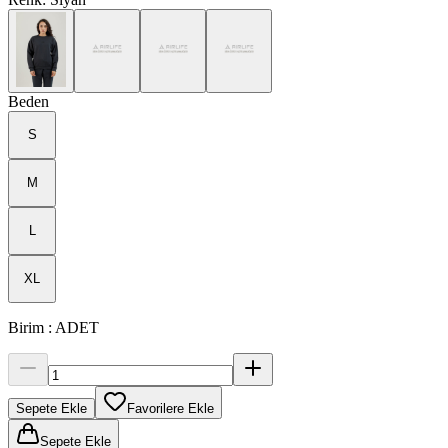
Beden
S
M
L
XL
Birim
:
ADET
Sepete Ekle
Favorilere Ekle
Sepete Ekle