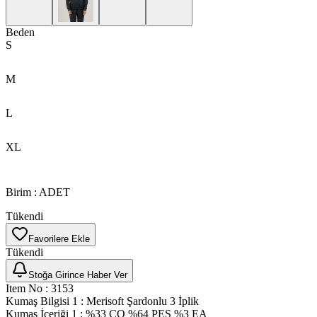
Beden
S
M
L
XL
Birim
:
ADET
Tükendi
Favorilere Ekle
Tükendi
Stoğa Girince Haber Ver
Item No
:
3153
Kumaş Bilgisi 1
:
Merisoft Şardonlu 3 İplik
Kumaş İçeriği 1
:
%33 CO %64 PES %3 EA