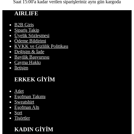
Saat 15:00'a kadar verilen siparişleriniz aynı gün kargoda
AIRLIFE
B2B Giriş
Sipariş Takip
Üyelik Sözleşmesi
Ödeme Bildirimi
KVKK ve Gizlilik Politikası
Değişim & İade
Bayilik Başvurusu
Cayma Hakkı
İletişim
ERKEK GİYİM
Atlet
Eşofman Takımı
Sweatshirt
Eşofman Altı
Şort
Tişörtler
KADIN GİYİM