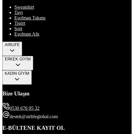
Sweatshirt
Tayt
Eşofman Takımı
Tişört
Şort
Eşofman Altı
AIRLIFE
ERKEK GİYİM
KADIN GİYİM
Bize Ulaşın
0530 676 95 32
destek@airlifeglobal.com
E-BÜLTENE KAYIT OL