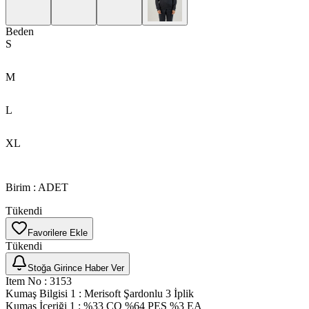
Beden
S
M
L
XL
Birim
:
ADET
Tükendi
Favorilere Ekle
Tükendi
Stoğa Girince Haber Ver
Item No
:
3153
Kumaş Bilgisi 1
:
Merisoft Şardonlu 3 İplik
Kumaş İçeriği 1
:
%33 CO %64 PES %3 EA