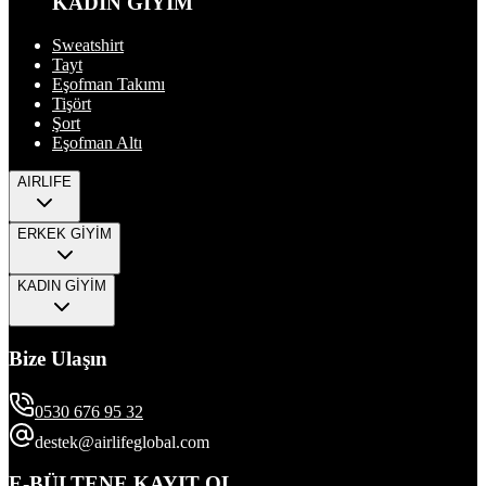
KADIN GİYİM
Sweatshirt
Tayt
Eşofman Takımı
Tişört
Şort
Eşofman Altı
AIRLIFE
ERKEK GİYİM
KADIN GİYİM
Bize Ulaşın
0530 676 95 32
destek@airlifeglobal.com
E-BÜLTENE KAYIT OL