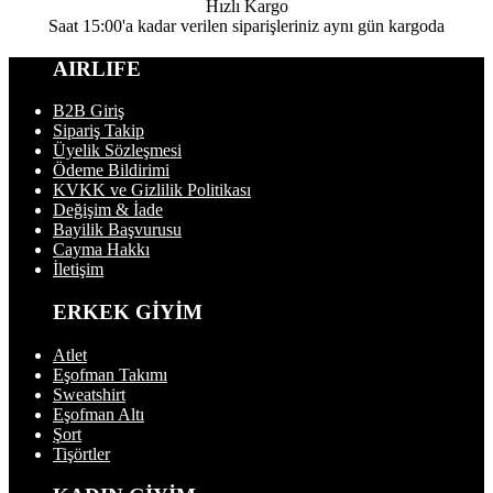
Hızlı Kargo
Saat 15:00'a kadar verilen siparişleriniz aynı gün kargoda
AIRLIFE
B2B Giriş
Sipariş Takip
Üyelik Sözleşmesi
Ödeme Bildirimi
KVKK ve Gizlilik Politikası
Değişim & İade
Bayilik Başvurusu
Cayma Hakkı
İletişim
ERKEK GİYİM
Atlet
Eşofman Takımı
Sweatshirt
Eşofman Altı
Şort
Tişörtler