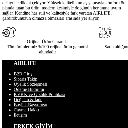
detayı ile dikkat çekiyor. Yüksek kaliteli kumaş yapısıyla konforu ön
planda tutan bu ürün, modern kesimiyle de günün her anına uyum
sağlar. Kendine has stili ve kalitesiyle fark yaratan AIRLIFE,
gardırobunuzun olmazsa olmazları arasında yer alıyor.
Orijinal Ürün Garantisi
Tüm ürünlerimiz %100 orijinal ürün garantisi
Satın aldığın
altındadır
AIRLIFE
B2B Giriş
Sipariş Takip
Üyelik Sözleşmesi
Ödeme Bildirimi
KVKK ve Gizlilik Politikası
Değişim & İade
Bayilik Başvurusu
Cayma Hakkı
İletişim
ERKEK GİYİM