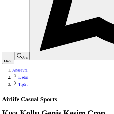
Ara
Menu
Anasayfa
Kadın
Tişört
Airlife Casual Sports
Kısa Kollu Geniş Kesim Crop