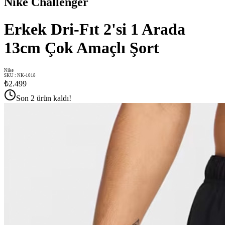
Nike Challenger
Erkek Dri-Fıt 2'si 1 Arada
13cm Çok Amaçlı Şort
Nike
SKU
:
NK-1018
₺2.499
Son 2 ürün kaldı!