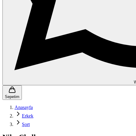
Sepetim
Anasayfa
Erkek
Şort