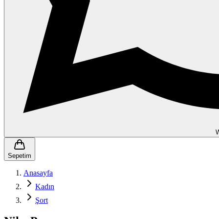
Sepetim
Anasayfa
Kadın
Şort