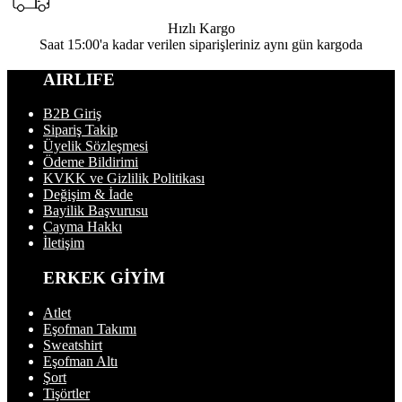
Hızlı Kargo
Saat 15:00'a kadar verilen siparişleriniz aynı gün kargoda
AIRLIFE
B2B Giriş
Sipariş Takip
Üyelik Sözleşmesi
Ödeme Bildirimi
KVKK ve Gizlilik Politikası
Değişim & İade
Bayilik Başvurusu
Cayma Hakkı
İletişim
ERKEK GİYİM
Atlet
Eşofman Takımı
Sweatshirt
Eşofman Altı
Şort
Tişörtler