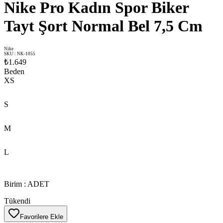
Nike Pro Kadın Spor Biker
Tayt Şort Normal Bel 7,5 Cm
Nike
SKU
:
NK-1055
₺1.649
Beden
XS
S
M
L
Birim
:
ADET
Tükendi
Favorilere Ekle