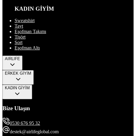
KADIN GİYİM
Sweatshirt
Tayt
Eşofman Takımı
Tişört
Şort
Eşofman Altı
AIRLIFE
ERKEK GİYİM
KADIN GİYİM
Bize Ulaşın
0530 676 95 32
destek@airlifeglobal.com