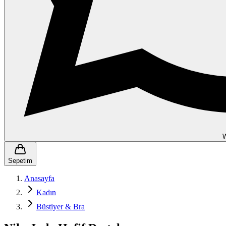
Sepetim
Anasayfa
Kadın
Büstiyer & Bra