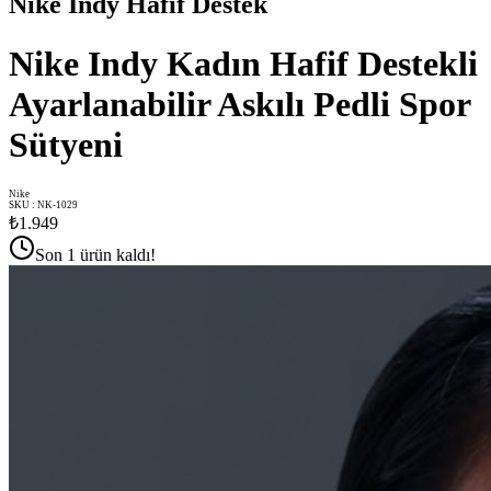
Nike Indy Hafif Destek
Nike Indy Kadın Hafif Destekli
Ayarlanabilir Askılı Pedli Spor
Sütyeni
Nike
SKU
:
NK-1029
₺1.949
Son 1 ürün kaldı!