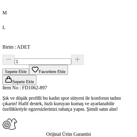
M
L
Birim
:
ADET
Sepete Ekle
Favorilere Ekle
Sepete Ekle
Item No
:
FD1062-897
Şık ve düşük profilli bu kadın spor sütyeni ile konforun tadını
çıkarın! Hafif destek, hızlı kuruyan kumaş ve ayarlanabilir
özellikleriyle egzersizlerinizi rahatça yapın. Şimdi satın alın!
Orijinal Ürün Garantisi