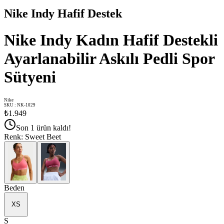
Nike Indy Hafif Destek
Nike Indy Kadın Hafif Destekli
Ayarlanabilir Askılı Pedli Spor
Sütyeni
Nike
SKU
:
NK-1029
₺1.949
Son 1 ürün kaldı!
Renk
:
Sweet Beet
Beden
XS
S