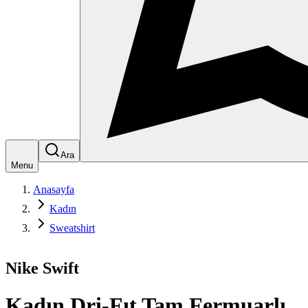
Ara
Menu
Anasayfa
Kadın
Sweatshirt
Nike Swift
Kadın Dri-Fıt Tam Fermuarlı