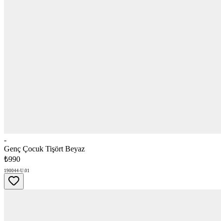
-
Genç Çocuk Tişört Beyaz
₺990
190044-U.01