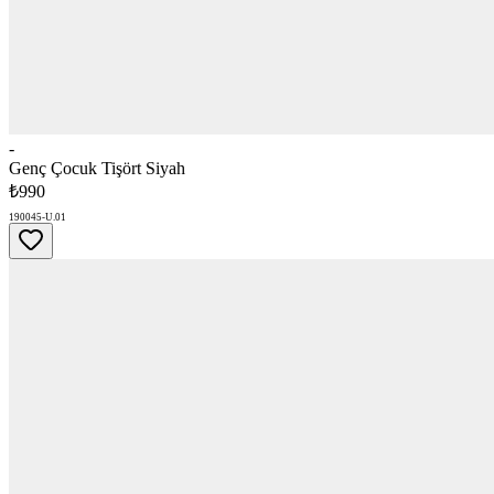
-
Genç Çocuk Tişört Siyah
₺990
190045-U.01