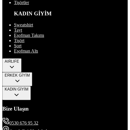
Tişörtler
KADIN GİYİM
Sweatshirt
Tayt
Eşofman Takımı
Tişört
Şort
Eşofman Altı
AIRLIFE
ERKEK GİYİM
KADIN GİYİM
Bize Ulaşın
0530 676 95 32