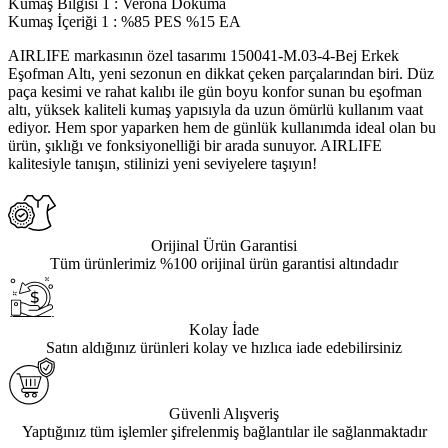
Kumaş Bilgisi 1
:
Verona Dokuma
Kumaş İçeriği 1
:
%85 PES %15 EA
AIRLIFE markasının özel tasarımı 150041-M.03-4-Bej Erkek
Eşofman Altı, yeni sezonun en dikkat çeken parçalarından biri. Düz
paça kesimi ve rahat kalıbı ile gün boyu konfor sunan bu eşofman
altı, yüksek kaliteli kumaş yapısıyla da uzun ömürlü kullanım vaat
ediyor. Hem spor yaparken hem de günlük kullanımda ideal olan bu
ürün, şıklığı ve fonksiyonelliği bir arada sunuyor. AIRLIFE
kalitesiyle tanışın, stilinizi yeni seviyelere taşıyın!
Orijinal Ürün Garantisi
Tüm ürünlerimiz %100 orijinal ürün garantisi altındadır
Kolay İade
Satın aldığınız ürünleri kolay ve hızlıca iade edebilirsiniz
Güvenli Alışveriş
Yaptığınız tüm işlemler şifrelenmiş bağlantılar ile sağlanmaktadır