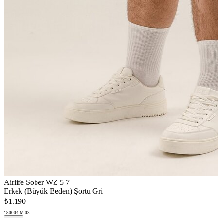
Airlife Sober WZ 5 7
Erkek (Büyük Beden) Şortu Gri
₺1.190
180004-M.03