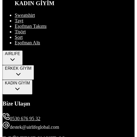
KADIN GİYİM
Sweatshirt
Tayt
Eşofman Takımı
Tişört
Şort
Eşofman Altı
AIRLIFE
ERKEK GİYİM
KADIN GİYİM
Bize Ulaşın
0530 676 95 32
destek@airlifeglobal.com