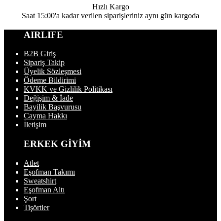
Hızlı Kargo
Saat 15:00'a kadar verilen siparişleriniz aynı gün kargoda
AIRLIFE
B2B Giriş
Sipariş Takip
Üyelik Sözleşmesi
Ödeme Bildirimi
KVKK ve Gizlilik Politikası
Değişim & İade
Bayilik Başvurusu
Cayma Hakkı
İletişim
ERKEK GİYİM
Atlet
Eşofman Takımı
Sweatshirt
Eşofman Altı
Şort
Tişörtler