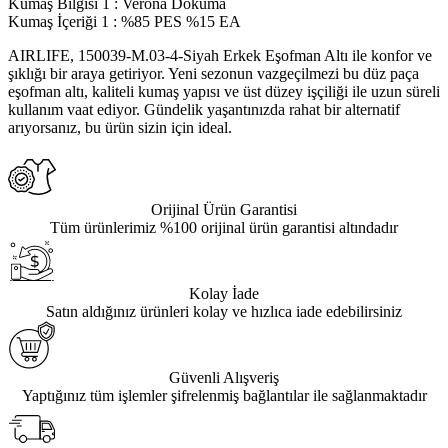
Kumaş Bilgisi 1
:
Verona Dokuma
Kumaş İçeriği 1
:
%85 PES %15 EA
AIRLIFE, 150039-M.03-4-Siyah Erkek Eşofman Altı ile konfor ve
şıklığı bir araya getiriyor. Yeni sezonun vazgeçilmezi bu düz paça
eşofman altı, kaliteli kumaş yapısı ve üst düzey işçiliği ile uzun süreli
kullanım vaat ediyor. Gündelik yaşantınızda rahat bir alternatif
arıyorsanız, bu ürün sizin için ideal.
Orijinal Ürün Garantisi
Tüm ürünlerimiz %100 orijinal ürün garantisi altındadır
Kolay İade
Satın aldığınız ürünleri kolay ve hızlıca iade edebilirsiniz
Güvenli Alışveriş
Yaptığınız tüm işlemler şifrelenmiş bağlantılar ile sağlanmaktadır