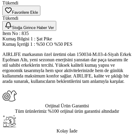
Tükendi
Favorilere Ekle
Tükendi
Stoğa Girince Haber Ver
Item No
:
835
Kumaş Bilgisi 1
:
Şat Pike
Kumaş İçeriği 1
:
%50 CO %50 PES
AIRLIFE markasının özel üretimi olan 150034-M.03-4-Siyah Erkek
Eşofman Altı, yeni sezonun enerjisini yansıtan dar paça tasarımı ile
stil sahibi erkeklerin tercihi. Yüksek kaliteli kumaş yapısı ve
ergonomik tasarımıyla hem spor aktivitelerinizde hem de günlük
kullanımda maksimum konfor sağlar. AIRLIFE, kalite ve şıklığı bir
arada sunarak, kullanıcıların beklentilerini tam anlamıyla karşılar.
Orijinal Ürün Garantisi
Tüm ürünlerimiz %100 orijinal ürün garantisi altındadır
Kolay İade