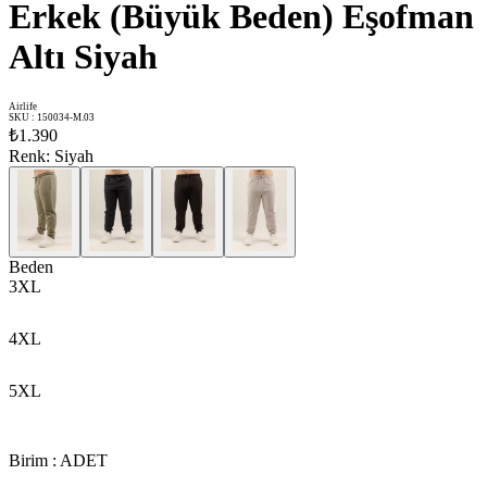
Erkek (Büyük Beden) Eşofman
Altı Siyah
Airlife
SKU
:
150034-M.03
₺1.390
Renk
:
Siyah
Beden
3XL
4XL
5XL
Birim
:
ADET