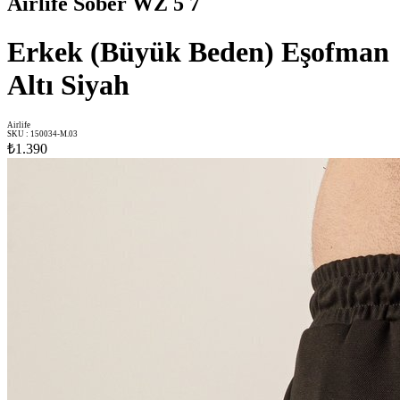
Airlife Sober WZ 5 7
Erkek (Büyük Beden) Eşofman
Altı Siyah
Airlife
SKU
:
150034-M.03
₺1.390