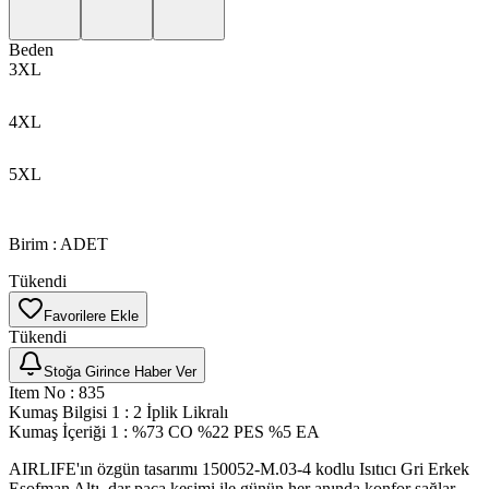
Beden
3XL
4XL
5XL
Birim
:
ADET
Tükendi
Favorilere Ekle
Tükendi
Stoğa Girince Haber Ver
Item No
:
835
Kumaş Bilgisi 1
:
2 İplik Likralı
Kumaş İçeriği 1
:
%73 CO %22 PES %5 EA
AIRLIFE'ın özgün tasarımı 150052-M.03-4 kodlu Isıtıcı Gri Erkek
Eşofman Altı, dar paça kesimi ile günün her anında konfor sağlar.