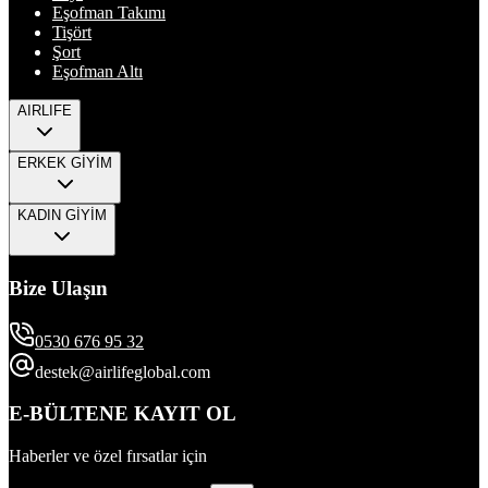
Eşofman Takımı
Tişört
Şort
Eşofman Altı
AIRLIFE
ERKEK GİYİM
KADIN GİYİM
Bize Ulaşın
0530 676 95 32
destek@airlifeglobal.com
E-BÜLTENE KAYIT OL
Haberler ve özel fırsatlar için