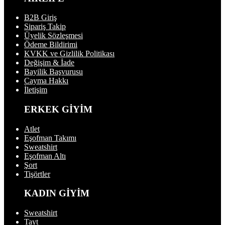
B2B Giriş
Sipariş Takip
Üyelik Sözleşmesi
Ödeme Bildirimi
KVKK ve Gizlilik Politikası
Değişim & İade
Bayilik Başvurusu
Cayma Hakkı
İletişim
ERKEK GİYİM
Atlet
Eşofman Takımı
Sweatshirt
Eşofman Altı
Şort
Tişörtler
KADIN GİYİM
Sweatshirt
Tayt