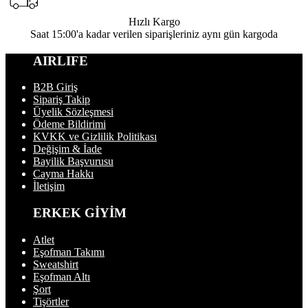
Hızlı Kargo
Saat 15:00'a kadar verilen siparişleriniz aynı gün kargoda
AIRLIFE
B2B Giriş
Sipariş Takip
Üyelik Sözleşmesi
Ödeme Bildirimi
KVKK ve Gizlilik Politikası
Değişim & İade
Bayilik Başvurusu
Cayma Hakkı
İletişim
ERKEK GİYİM
Atlet
Eşofman Takımı
Sweatshirt
Eşofman Altı
Şort
Tişörtler