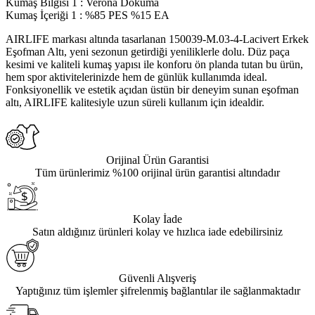
Kumaş Bilgisi 1
:
Verona Dokuma
Kumaş İçeriği 1
:
%85 PES %15 EA
AIRLIFE markası altında tasarlanan 150039-M.03-4-Lacivert Erkek
Eşofman Altı, yeni sezonun getirdiği yeniliklerle dolu. Düz paça
kesimi ve kaliteli kumaş yapısı ile konforu ön planda tutan bu ürün,
hem spor aktivitelerinizde hem de günlük kullanımda ideal.
Fonksiyonellik ve estetik açıdan üstün bir deneyim sunan eşofman
altı, AIRLIFE kalitesiyle uzun süreli kullanım için idealdir.
Orijinal Ürün Garantisi
Tüm ürünlerimiz %100 orijinal ürün garantisi altındadır
Kolay İade
Satın aldığınız ürünleri kolay ve hızlıca iade edebilirsiniz
Güvenli Alışveriş
Yaptığınız tüm işlemler şifrelenmiş bağlantılar ile sağlanmaktadır