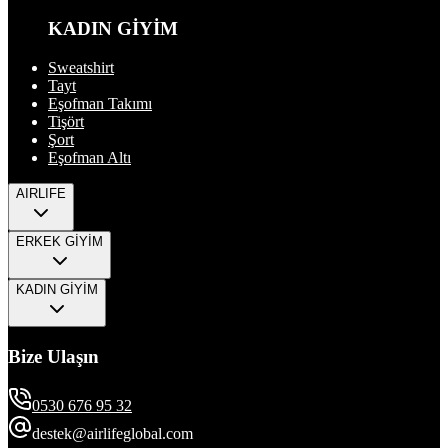
KADIN GİYİM
Sweatshirt
Tayt
Eşofman Takımı
Tişört
Şort
Eşofman Altı
AIRLIFE
ERKEK GİYİM
KADIN GİYİM
Bize Ulaşın
0530 676 95 32
destek@airlifeglobal.com