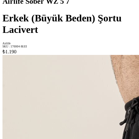
Airlife Sober WZ 5 7
Erkek (Büyük Beden) Şortu
Lacivert
Airlife
SKU
:
170004-M.03
₺1.190