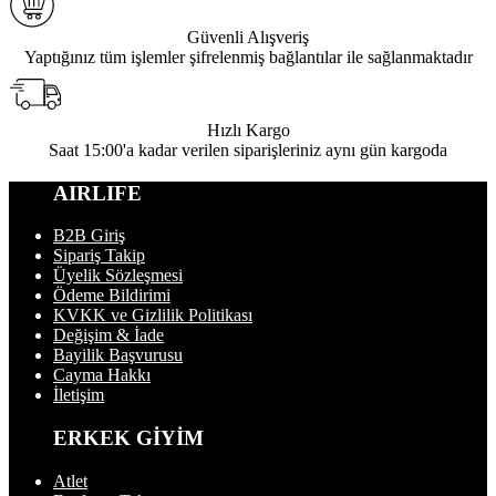
Güvenli Alışveriş
Yaptığınız tüm işlemler şifrelenmiş bağlantılar ile sağlanmaktadır
Hızlı Kargo
Saat 15:00'a kadar verilen siparişleriniz aynı gün kargoda
AIRLIFE
B2B Giriş
Sipariş Takip
Üyelik Sözleşmesi
Ödeme Bildirimi
KVKK ve Gizlilik Politikası
Değişim & İade
Bayilik Başvurusu
Cayma Hakkı
İletişim
ERKEK GİYİM
Atlet