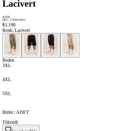
Lacivert
Airlife
SKU
:
170004-M.03
₺1.190
Renk
:
Lacivert
Beden
3XL
4XL
5XL
Birim
:
ADET
Tükendi