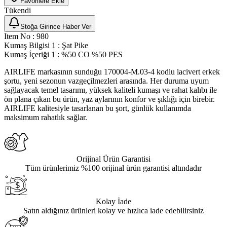
Favorilere Ekle
Tükendi
Stoğa Girince Haber Ver
Item No
:
980
Kumaş Bilgisi 1
:
Şat Pike
Kumaş İçeriği 1
:
%50 CO %50 PES
AIRLIFE markasının sunduğu 170004-M.03-4 kodlu lacivert erkek
şortu, yeni sezonun vazgeçilmezleri arasında. Her duruma uyum
sağlayacak temel tasarımı, yüksek kaliteli kumaşı ve rahat kalıbı ile
ön plana çıkan bu ürün, yaz aylarının konfor ve şıklığı için birebir.
AIRLIFE kalitesiyle tasarlanan bu şort, günlük kullanımda
maksimum rahatlık sağlar.
Orijinal Ürün Garantisi
Tüm ürünlerimiz %100 orijinal ürün garantisi altındadır
Kolay İade
Satın aldığınız ürünleri kolay ve hızlıca iade edebilirsiniz