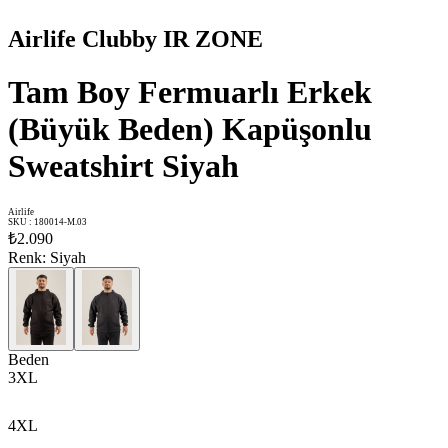
Airlife Clubby IR ZONE
Tam Boy Fermuarlı Erkek
(Büyük Beden) Kapüşonlu
Sweatshirt Siyah
Airlife
SKU
:
180014-M.03
₺2.090
Renk
:
Siyah
Beden
3XL
4XL