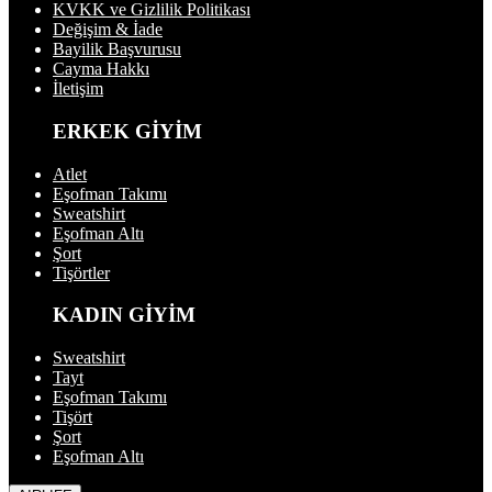
KVKK ve Gizlilik Politikası
Değişim & İade
Bayilik Başvurusu
Cayma Hakkı
İletişim
ERKEK GİYİM
Atlet
Eşofman Takımı
Sweatshirt
Eşofman Altı
Şort
Tişörtler
KADIN GİYİM
Sweatshirt
Tayt
Eşofman Takımı
Tişört
Şort
Eşofman Altı