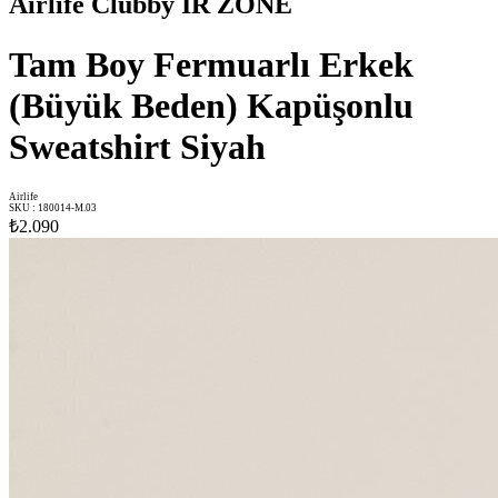
Airlife Clubby IR ZONE
Tam Boy Fermuarlı Erkek
(Büyük Beden) Kapüşonlu
Sweatshirt Siyah
Airlife
SKU
:
180014-M.03
₺2.090