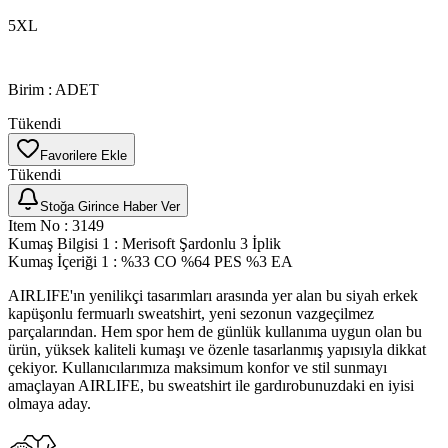
5XL
Birim
:
ADET
Tükendi
Favorilere Ekle
Tükendi
Stoğa Girince Haber Ver
Item No
:
3149
Kumaş Bilgisi 1
:
Merisoft Şardonlu 3 İplik
Kumaş İçeriği 1
:
%33 CO %64 PES %3 EA
AIRLIFE'ın yenilikçi tasarımları arasında yer alan bu siyah erkek
kapüşonlu fermuarlı sweatshirt, yeni sezonun vazgeçilmez
parçalarından. Hem spor hem de günlük kullanıma uygun olan bu
ürün, yüksek kaliteli kumaşı ve özenle tasarlanmış yapısıyla dikkat
çekiyor. Kullanıcılarımıza maksimum konfor ve stil sunmayı
amaçlayan AIRLIFE, bu sweatshirt ile gardırobunuzdaki en iyisi
olmaya aday.