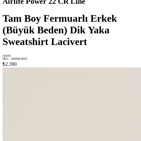
Airlife Power 22 CR Line
Tam Boy Fermuarlı Erkek
(Büyük Beden) Dik Yaka
Sweatshirt Lacivert
Airlife
SKU
:
180008-M.03
₺2.390