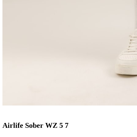
Airlife Sober WZ 5 7