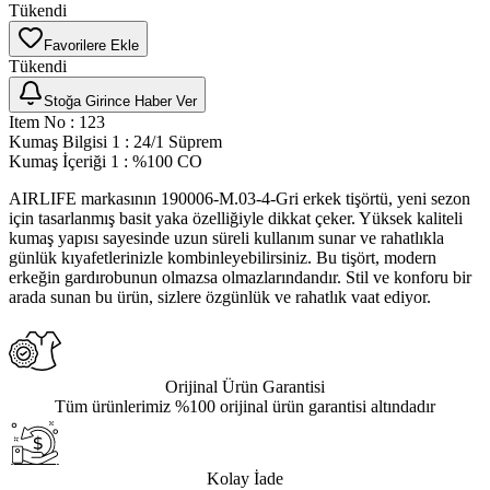
Tükendi
Favorilere Ekle
Tükendi
Stoğa Girince Haber Ver
Item No
:
123
Kumaş Bilgisi 1
:
24/1 Süprem
Kumaş İçeriği 1
:
%100 CO
AIRLIFE markasının 190006-M.03-4-Gri erkek tişörtü, yeni sezon
için tasarlanmış basit yaka özelliğiyle dikkat çeker. Yüksek kaliteli
kumaş yapısı sayesinde uzun süreli kullanım sunar ve rahatlıkla
günlük kıyafetlerinizle kombinleyebilirsiniz. Bu tişört, modern
erkeğin gardırobunun olmazsa olmazlarındandır. Stil ve konforu bir
arada sunan bu ürün, sizlere özgünlük ve rahatlık vaat ediyor.
Orijinal Ürün Garantisi
Tüm ürünlerimiz %100 orijinal ürün garantisi altındadır
Kolay İade