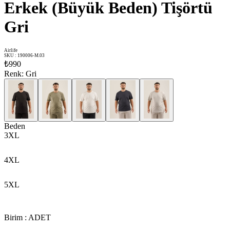
Erkek (Büyük Beden) Tişörtü
Gri
Airlife
SKU
:
190006-M.03
₺990
Renk
:
Gri
Beden
3XL
4XL
5XL
Birim
:
ADET