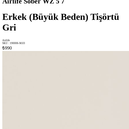
Airlife Sober WZ 5 7
Erkek (Büyük Beden) Tişörtü
Gri
Airlife
SKU
:
190006-M.03
₺990