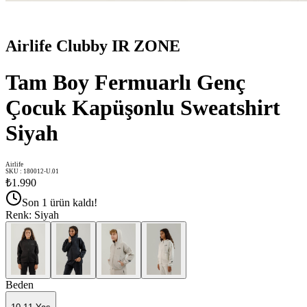
Airlife Clubby IR ZONE
Tam Boy Fermuarlı Genç
Çocuk Kapüşonlu Sweatshirt
Siyah
Airlife
SKU
:
180012-U.01
₺1.990
Son 1 ürün kaldı!
Renk
:
Siyah
Beden