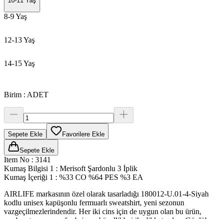
10-11 Yaş
8-9 Yaş
12-13 Yaş
14-15 Yaş
Birim
:
ADET
Sepete Ekle
Favorilere Ekle
Sepete Ekle
Item No
:
3141
Kumaş Bilgisi 1
:
Merisoft Şardonlu 3 İplik
Kumaş İçeriği 1
:
%33 CO %64 PES %3 EA
AIRLIFE markasının özel olarak tasarladığı 180012-U.01-4-Siyah
kodlu unisex kapüşonlu fermuarlı sweatshirt, yeni sezonun
vazgeçilmezlerindendir. Her iki cins için de uygun olan bu ürün,