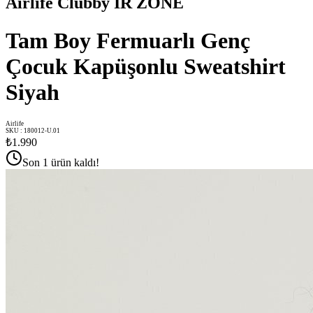
Airlife Clubby IR ZONE
Tam Boy Fermuarlı Genç
Çocuk Kapüşonlu Sweatshirt
Siyah
Airlife
SKU
:
180012-U.01
₺1.990
Son 1 ürün kaldı!