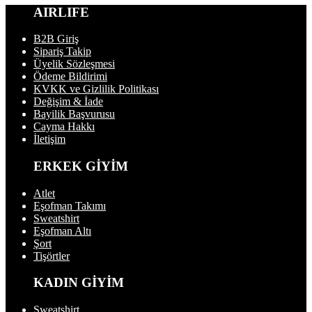
AIRLIFE
B2B Giriş
Sipariş Takip
Üyelik Sözleşmesi
Ödeme Bildirimi
KVKK ve Gizlilik Politikası
Değişim & İade
Bayilik Başvurusu
Cayma Hakkı
İletişim
ERKEK GİYİM
Atlet
Eşofman Takımı
Sweatshirt
Eşofman Altı
Şort
Tişörtler
KADIN GİYİM
Sweatshirt