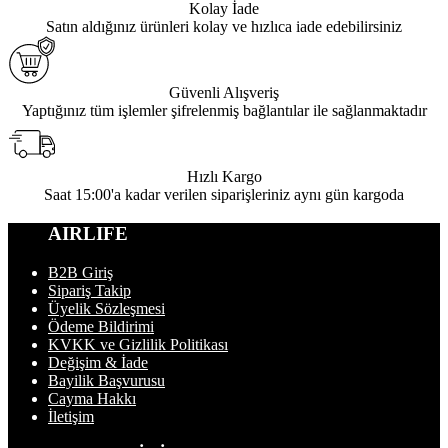
Kolay İade
Satın aldığınız ürünleri kolay ve hızlıca iade edebilirsiniz
Güvenli Alışveriş
Yaptığınız tüm işlemler şifrelenmiş bağlantılar ile sağlanmaktadır
Hızlı Kargo
Saat 15:00'a kadar verilen siparişleriniz aynı gün kargoda
AIRLIFE
B2B Giriş
Sipariş Takip
Üyelik Sözleşmesi
Ödeme Bildirimi
KVKK ve Gizlilik Politikası
Değişim & İade
Bayilik Başvurusu
Cayma Hakkı
İletişim