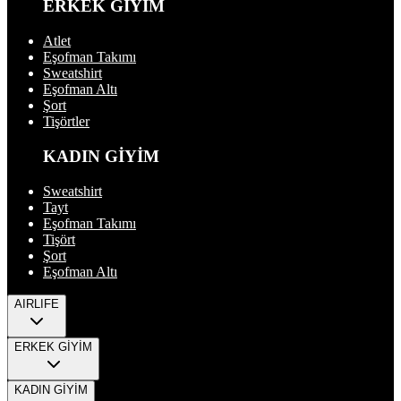
ERKEK GİYİM
Atlet
Eşofman Takımı
Sweatshirt
Eşofman Altı
Şort
Tişörtler
KADIN GİYİM
Sweatshirt
Tayt
Eşofman Takımı
Tişört
Şort
Eşofman Altı
AIRLIFE
ERKEK GİYİM
KADIN GİYİM